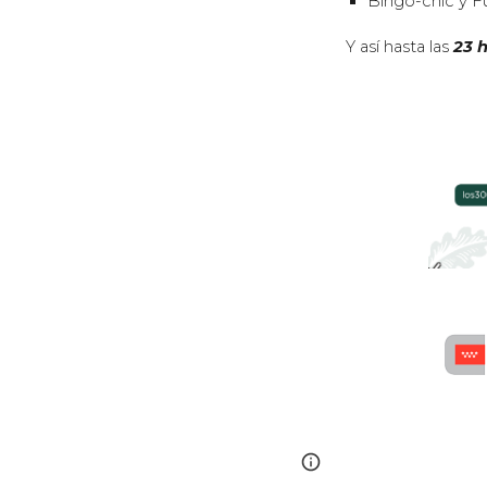
Bin
go-chic y F
Y así hasta las
23 
Page
Report abus