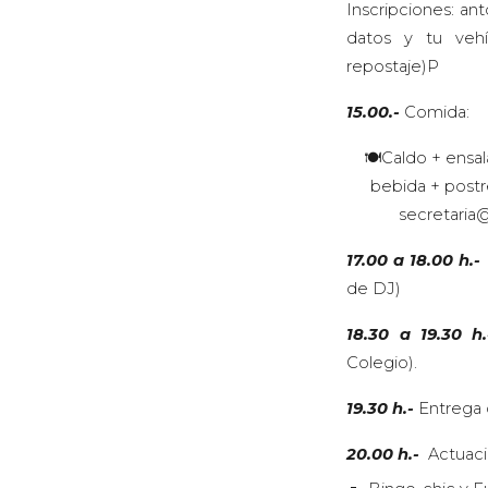
Inscripciones: an
datos y tu vehí
repostaje)P
15.00.-
Comida:
🍽️Caldo + ensal
bebida + postre
secretaria@
17.00 a 18.00
h.-
de DJ)
18.30 a 19.30 h.
Colegio).
19.30 h.-
Entrega d
20.00 h.-
Actuaci