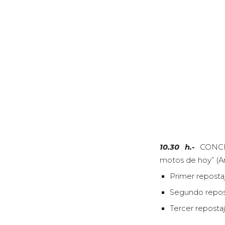
10.30 h.-
CONCEN
motos de hoy” (An
Primer reposta
Segundo repost
Tercer reposta