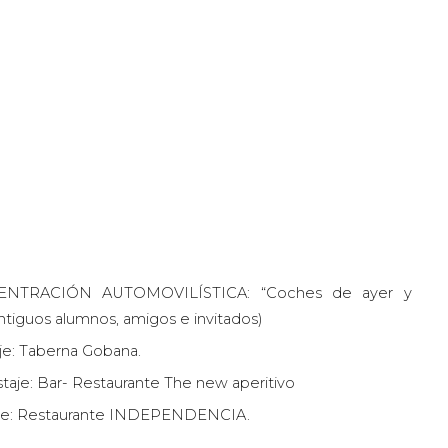
TRACIÓN AUTOMOVILÍSTICA: “Coches de ayer y
tiguos alumnos, amigos e invitados)
je: Taberna Gobana.
aje: Bar- Restaurante T
h
e new aperitivo
je:
Restaurante INDEPENDENCIA.