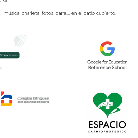
uror
h
, música, charleta, fotos, barra…, en el patio cubierto.
e