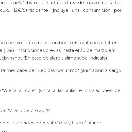
tonio.pinel@cbvm.net hasta el día 31 de marzo Indica tus
culo. 12€/participante (Incluye una consumición por
ada de pimientos rojos con bonito + tortilla de patata +
 (12€). Inscripciones previas, hasta el 30 de marzo en:
cbvm.net (En caso de alergia alimenticia, indícalo)
Primer pase de "Bebidas con ritmo" (animación a car
g
o
-
“Vuelta al cole” (visita a las aulas e instalaciones del
el “Villano de oro 2025".
ones especiales de Atyat Valera y Lucia Gallardo