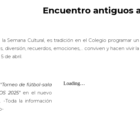
Encuentro antiguos 
la Semana Cultural, es tradición en el Colegio pro
gramar un
, diversión, recuerdos, emociones,... conviven y hacen vivir l
a
5 de abril
.
"
Torneo de fútbol-sala
OS 202
5
"
en el nuevo
. -Toda la información
o-