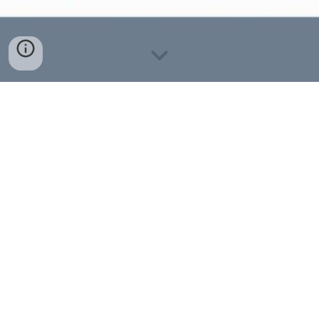
Grupos y horarios
Educación Primaria y ESO
Martes y jueves de 17:00 a 18:00 horas
en las p
istas deportivas
Precio:
112
€ / trimestre