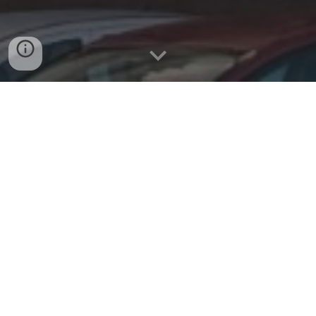
1.- ¿Cómo van los niños a las actividades?
A todos los alumnos de E.I. y 1.º E.P. el profesor/a irá a
buscarles a clase y les llevará hasta el lugar donde se
realice la misma. El resto de alumnos deben de ir por
si mismos hasta el lugar donde se lleve a cabo la
actividad.
2.- ¿Dónde les recojo?
A lo largo del mes de septiembre, recibirán las
diferentes instrucciones sobre dónde recoger a los
alumnos dependiendo de su actividad.
3.- ¿Puede llevar chándal si ese día no tiene
Educación Física?