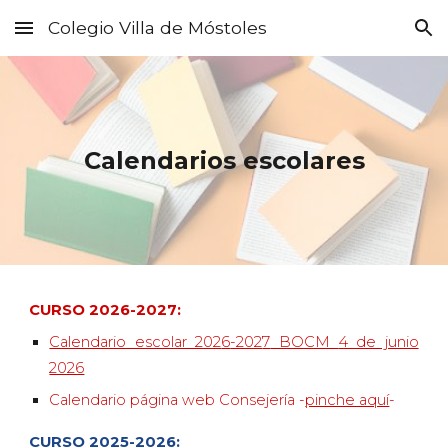
Colegio Villa de Móstoles
Skip to main content
Skip to navigation
Calendarios escolares
CURSO 202
6
-202
7
:
Calendario escolar 202
6
-202
7
BOCM
4 de junio
2026
Calendario página web Consejería -
pinche aquí
-
CURSO 2025-2026: