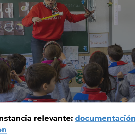
ip to main content
Skip to navigat
unstancia relevante:
documentación 
ón